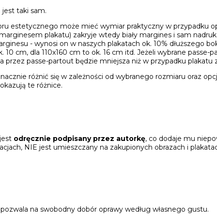
jest taki sam.
ru estetycznego może mieć wymiar praktyczny w przypadku opr
marginesem plakatu) zakryje wtedy biały margines i sam nadruk 
rginesu - wynosi on w naszych plakatach ok. 10% dłuższego bok
k. 10 cm, dla 110x160 cm to ok. 16 cm itd. Jeżeli wybrane passe-
ta przez passe-partout będzie mniejsza niż w przypadku plakatu
acznie różnić się w zależności od wybranego rozmiaru oraz opc
okazują te różnice.
jest
odręcznie podpisany przez autorkę
, co dodaje mu niepo
zacjach, NIE jest umieszczany na zakupionych obrazach i plakatac
o pozwala na swobodny dobór oprawy według własnego gustu.