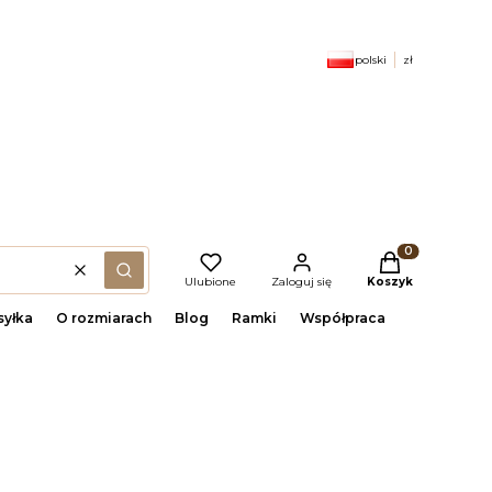
polski
zł
Produkty w kosz
Wyczyść
(szukaj)
Ulubione
Zaloguj się
Koszyk
yłka
O rozmiarach
Blog
Ramki
Współpraca