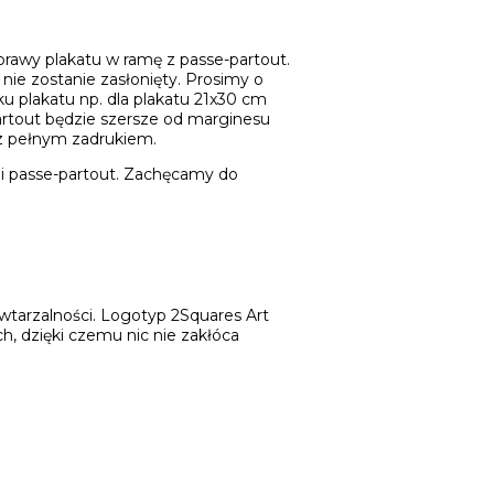
awy plakatu w ramę z passe-partout.
nie zostanie zasłonięty. Prosimy o
u plakatu np. dla plakatu 21x30 cm
partout będzie szersze od marginesu
 z pełnym zadrukiem.
ji passe-partout. Zachęcamy do
wtarzalności. Logotyp 2Squares Art
h, dzięki czemu nic nie zakłóca