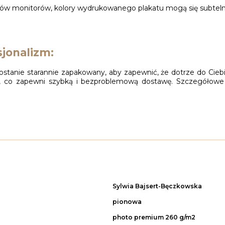
orów monitorów, kolory wydrukowanego plakatu mogą się subtelnie 
jonalizm:
ostanie starannie zapakowany, aby zapewnić, że dotrze do Cieb
iej, co zapewni szybką i bezproblemową dostawę. Szczegółowe
Sylwia Bajsert-Bęczkowska
pionowa
photo premium 260 g/m2