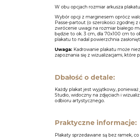
W obu opcjach rozmiar arkusza plakatu 
Wybór opcji z marginesem oprócz walo
Passe-partout (o szerokości zgodnej z 
zwrócenie uwagi na rozmiar białego ma
będzie to ok. 3 cm, dla 70x100 cm to o
plakatu to nadal powierzchnia zasłonię
Uwaga:
Kadrowanie plakatu może niezn
zapoznania się z wizualizacjami, które p
Dbałość o detale:
Każdy plakat jest wyjątkowy, ponieważ 
Studio, widoczny na zdjęciach i wizuali
odbioru artystycznego.
Praktyczne informacje:
Plakaty sprzedawane są bez ramek, c