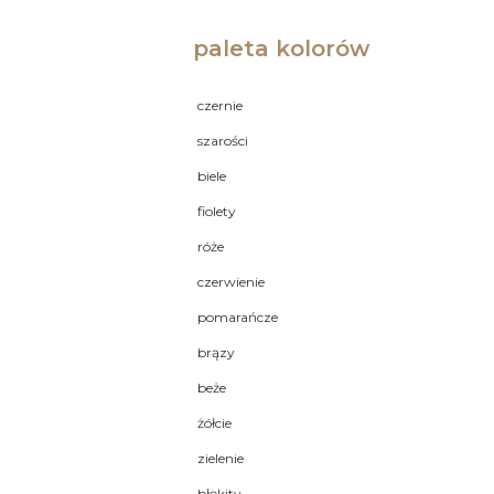
paleta kolorów
czernie
szarości
biele
fiolety
róże
czerwienie
pomarańcze
brązy
beże
żółcie
zielenie
błękity