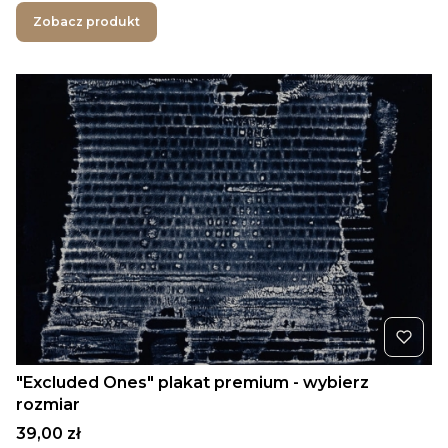
Zobacz produkt
"Excluded Ones" plakat premium - wybierz
rozmiar
Cena
39,00 zł