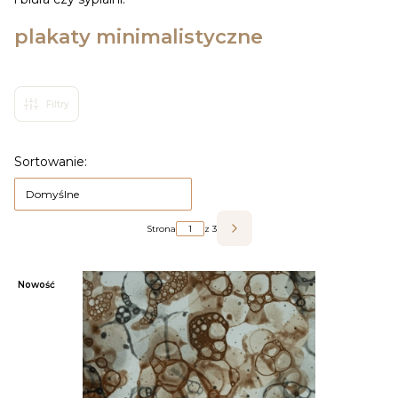
plakaty minimalistyczne
Filtry
Lista produktów
Sortowanie:
Domyślne
Strona
z 3
Następne produkty
Nowość