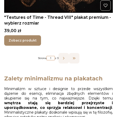
"Textures of Time - Thread VIII" plakat premium -
wybierz rozmiar
Cena
39,00 zł
Zobacz produkt
Strona
z 3
Przejdź do ostatniej stro
Zalety minimalizmu na plakatach
Minimalizm w sztuce i designie to przede wszystkim
dążenie do esencji, eliminacja zbędnych elementów i
skupienie się na tym, co najważniejsze. Dzięki temu
wnętrza stają się bardziej przejrzyste i
uporządkowane, co sprzyja relaksowi i koncentracji
.
Minimalistyczne plakaty doskonale wpisują się w tę filozofię,
oferując estetykę pełną spokoju i równowagi.