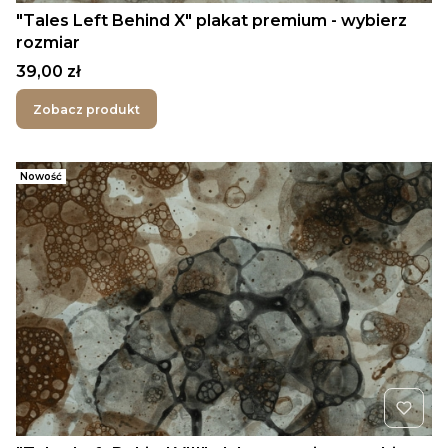
"Tales Left Behind X" plakat premium - wybierz
rozmiar
Cena
39,00 zł
Zobacz produkt
Nowość