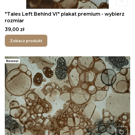
"Tales Left Behind VI" plakat premium - wybierz
rozmiar
Cena
39,00 zł
Zobacz produkt
Nowość