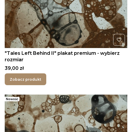
"Tales Left Behind II" plakat premium - wybierz
rozmiar
Cena
39,00 zł
Zobacz produkt
Nowość