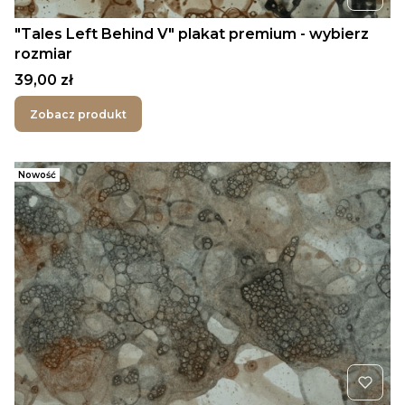
"Tales Left Behind V" plakat premium - wybierz
rozmiar
Cena
39,00 zł
Zobacz produkt
Nowość