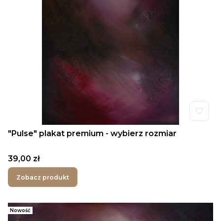
"Pulse" plakat premium - wybierz rozmiar
Cena
39,00 zł
Zobacz produkt
Nowość