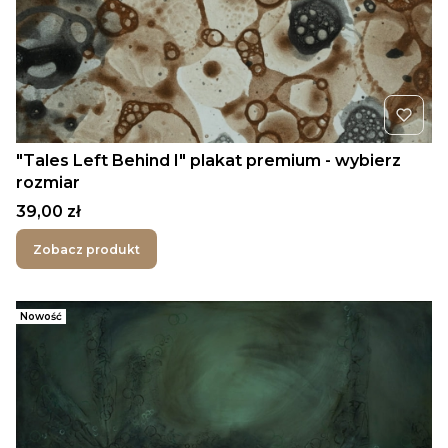
"Tales Left Behind I" plakat premium - wybierz
rozmiar
Cena
39,00 zł
Zobacz produkt
Nowość