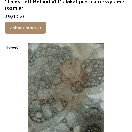
"Tales Left Behind VIII" plakat premium - wybierz
rozmiar
Cena
39,00 zł
Zobacz produkt
Nowość