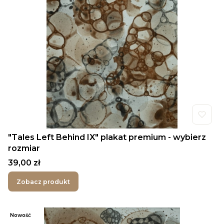
"Tales Left Behind IX" plakat premium - wybierz
rozmiar
Cena
39,00 zł
Zobacz produkt
Nowość