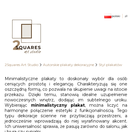
polski
zł
2Squares Art Studio
Autorskie plakaty dekoracyjne
Styl plakatów
Minimalistyczne plakaty to doskonały wybór dla osób
ceniących prostotę i elegancję. Charakteryzują się one
oszczędną formą, co pozwala na skupienie uwagi na istocie
przekazu. Dzięki temu, stanowią idealne uzupełnienie
nowoczesnych wnętrz, dodając im subtelnego uroku.
Wybierając
minimalistyczny plakat
, można liczyć na
harmonijne połączenie estetyki z funkcjonalnością. Tego
typu dekoracje ścienne nie przytłaczają przestrzeni, a
jednocześnie wprowadzają do niej wyrafinowany akcent.
Ich uniwersalność sprawia, że pasują zarówno do salonu, jak
i biura czy sypialni.