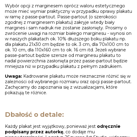
Wybór opcji z marginesem oprócz waloru estetycznego
może mieć wymiar praktyczny w przypadku oprawy plakatu
w ramę z passe-partout. Passe-partout (o szerokości
zgodnej z marginesem plakatu) zakryje wtedy biały
margines i sam nadruk nie zostanie zasłonięty. Prosimy o
zwrócenie uwagi na rozmiar białego marginesu - wynosi on
w naszych plakatach ok. 10% dłuższego boku plakatu np.
dla plakatu 21x30 cm będzie to ok. 3 cm, dla 70x100 cm to
ok. 10 cm, dla 110x160 cm to ok. 16 cm itd. Jeżeli wybrane
passe-partout będzie szersze od marginesu plakatu to
nadal powierzchnia zasłonięta przez passe-partout będzie
mniejsza niż w przypadku plakatu z pełnym zadrukiem.
Uwaga:
Kadrowanie plakatu może nieznacznie różnić się w
zależności od wybranego rozmiaru oraz opcji passe-partout.
Zachęcamy do zapoznania się z wizualizacjami, które
pokazują te różnice.
Dbałość o detale:
Każdy plakat jest wyjątkowy, ponieważ jest
odręcznie
podpisany przez autorkę
, co dodaje mu