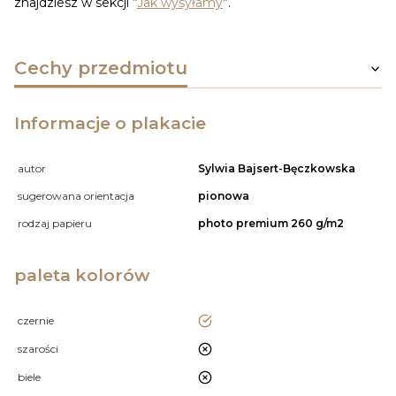
znajdziesz w sekcji “
Jak wysyłamy
”.
Cechy przedmiotu
Informacje o plakacie
autor
Sylwia Bajsert-Bęczkowska
sugerowana orientacja
pionowa
rodzaj papieru
photo premium 260 g/m2
paleta kolorów
tak
czernie
nie
szarości
nie
biele