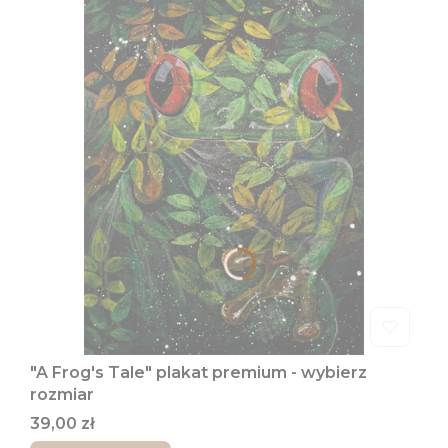
"A Frog's Tale" plakat premium - wybierz
rozmiar
Cena
39,00 zł