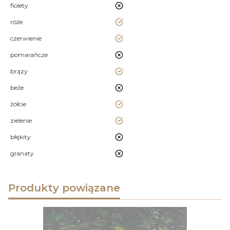
nie
fiolety
tak
róże
tak
czerwienie
nie
pomarańcze
tak
brązy
nie
beże
tak
żółcie
tak
zielenie
nie
błękity
nie
granaty
Produkty powiązane