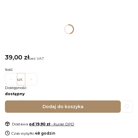
Wybierz rozmiar plakatu
Informacje
*
rozmiar i opcja zadruku
Wybierz
Cena
39,00 zł
bez VAT
Ilość
szt.
Dostępność:
dostępny
Dodaj do koszyka
Dostawa
od 19,90 zł
- Kurier DPD
Czas wysyłki:
48 godzin