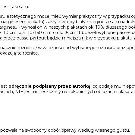
jest taki sam.
ru estetycznego może mieć wymiar praktyczny w przypadku opr
marginesem plakatu) zakryje wtedy biały margines i sam nadruk 
rginesu - wynosi on w naszych plakatach ok. 10% dłuższego bok
k. 10 cm, dla 110x160 cm to ok. 16 cm itd. Jeżeli wybrane passe-
ta przez passe-partout będzie mniejsza niż w przypadku plakatu
acznie różnić się w zależności od wybranego rozmiaru oraz opc
okazują te różnice.
jest
odręcznie podpisany przez autorkę
, co dodaje mu niepo
zacjach, NIE jest umieszczany na zakupionych obrazach i plakatac
o pozwala na swobodny dobór oprawy według własnego gustu.