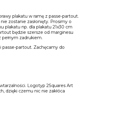
awy plakatu w ramę z passe-partout.
nie zostanie zasłonięty. Prosimy o
u plakatu np. dla plakatu 21x30 cm
partout będzie szersze od marginesu
 z pełnym zadrukiem.
ji passe-partout. Zachęcamy do
wtarzalności. Logotyp 2Squares Art
h, dzięki czemu nic nie zakłóca