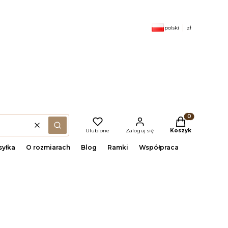
polski
zł
Produkty w kosz
Wyczyść
(szukaj)
Ulubione
Zaloguj się
Koszyk
yłka
O rozmiarach
Blog
Ramki
Współpraca