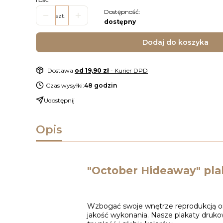
Dostępność:
szt.
dostępny
Dodaj do koszyka
Dostawa
od 19,90 zł
- Kurier DPD
Czas wysyłki:
48 godzin
Udostępnij
Opis
"October Hideaway" pl
Wzbogać swoje wnętrze reprodukcją ory
jakość wykonania. Nasze plakaty druk