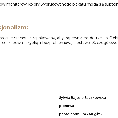
orów monitorów, kolory wydrukowanego plakatu mogą się subtelnie 
jonalizm:
ostanie starannie zapakowany, aby zapewnić, że dotrze do Cieb
iej, co zapewni szybką i bezproblemową dostawę. Szczegółowe
Sylwia Bajsert-Bęczkowska
pionowa
photo premium 260 g/m2