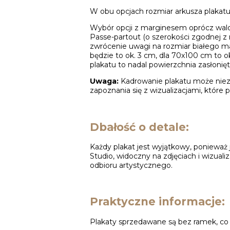
W obu opcjach rozmiar arkusza plakatu 
Wybór opcji z marginesem oprócz walo
Passe-partout (o szerokości zgodnej z 
zwrócenie uwagi na rozmiar białego ma
będzie to ok. 3 cm, dla 70x100 cm to o
plakatu to nadal powierzchnia zasłonię
Uwaga:
Kadrowanie plakatu może niezn
zapoznania się z wizualizacjami, które p
Dbałość o detale:
Każdy plakat jest wyjątkowy, ponieważ 
Studio, widoczny na zdjęciach i wizuali
odbioru artystycznego.
Praktyczne informacje:
Plakaty sprzedawane są bez ramek, c