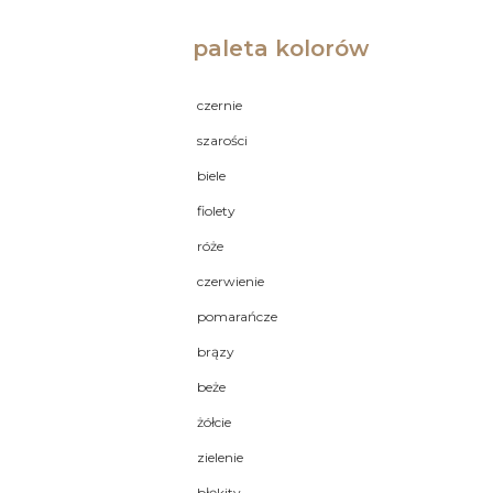
paleta kolorów
czernie
szarości
biele
fiolety
róże
czerwienie
pomarańcze
brązy
beże
żółcie
zielenie
błękity