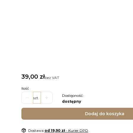
Wybierz rozmiar plakatu
Informacje
*
rozmiar i opcja zadruku
Wybierz
Cena
39,00 zł
bez VAT
Ilość
Dostępność:
szt.
dostępny
Dodaj do koszyka
Dostawa
od 19,90 zł
- Kurier DPD