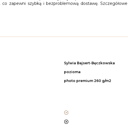
iej, co zapewni szybką i bezproblemową dostawę. Szczegółowe
Sylwia Bajsert-Bęczkowska
pozioma
photo premium 260 g/m2
tak
nie