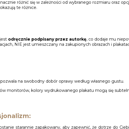
acznie różnić się w zależności od wybranego rozmiaru oraz opc
okazują te różnice.
jest
odręcznie podpisany przez autorkę
, co dodaje mu niepo
zacjach, NIE jest umieszczany na zakupionych obrazach i plakatac
o pozwala na swobodny dobór oprawy według własnego gustu.
orów monitorów, kolory wydrukowanego plakatu mogą się subtelnie 
jonalizm:
ostanie starannie zapakowany, aby zapewnić, że dotrze do Cieb