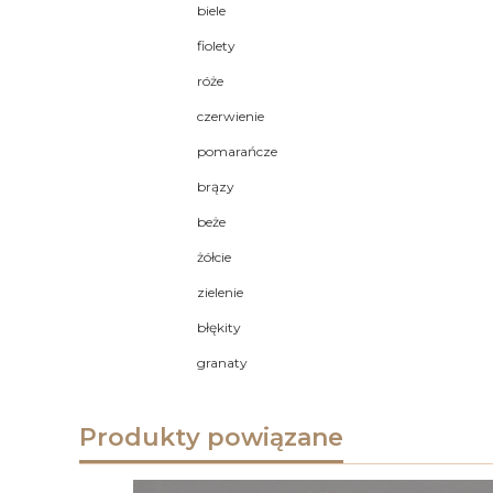
biele
fiolety
róże
czerwienie
pomarańcze
brązy
beże
żółcie
zielenie
błękity
granaty
Produkty powiązane