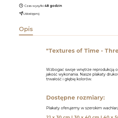
Czas wysyłki:
48 godzin
Udostępnij
Opis
"Textures of Time - Thr
Wzbogać swoje wnętrze reprodukcją ory
jakość wykonania. Nasze plakaty druk
trwałość i głębię kolorów.
Dostępne rozmiary:
Plakaty oferujemy w szerokim wachlarz
21 x 30 cm | 30 x 40 cm | 40 x 