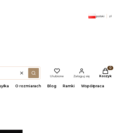
polski
zł
Produkty w kosz
Wyczyść
(szukaj)
Ulubione
Zaloguj się
Koszyk
yłka
O rozmiarach
Blog
Ramki
Współpraca