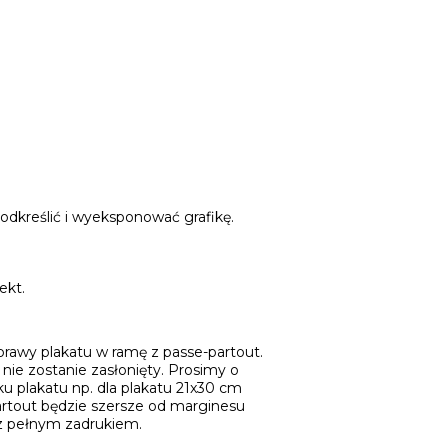
podkreślić i wyeksponować grafikę.
ekt.
awy plakatu w ramę z passe-partout.
nie zostanie zasłonięty. Prosimy o
u plakatu np. dla plakatu 21x30 cm
partout będzie szersze od marginesu
 z pełnym zadrukiem.