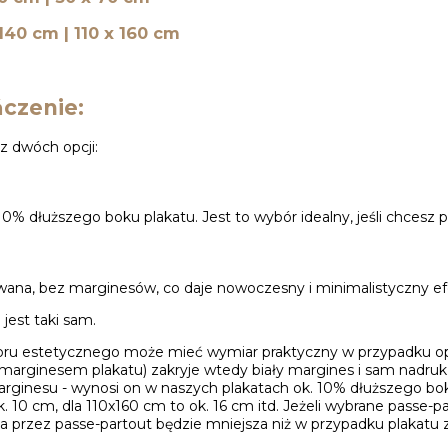
 140 cm | 110 x 160 cm
czenie:
z dwóch opcji:
0% dłuższego boku plakatu. Jest to wybór idealny, jeśli chcesz 
owana, bez marginesów, co daje nowoczesny i minimalistyczny ef
jest taki sam.
ru estetycznego może mieć wymiar praktyczny w przypadku opr
marginesem plakatu) zakryje wtedy biały margines i sam nadruk 
rginesu - wynosi on w naszych plakatach ok. 10% dłuższego bok
k. 10 cm, dla 110x160 cm to ok. 16 cm itd. Jeżeli wybrane passe-
ta przez passe-partout będzie mniejsza niż w przypadku plakatu