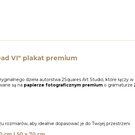
ead VI" plakat premium
ginalnego dzieła autorstwa 2Squares Art Studio, które łączy w 
owane są na
papierze fotograficznym premium
o gramaturze
u rozmiarów, aby idealnie dopasować je do Twojej przestrzeni.
50 cm | 50 x 70 cm