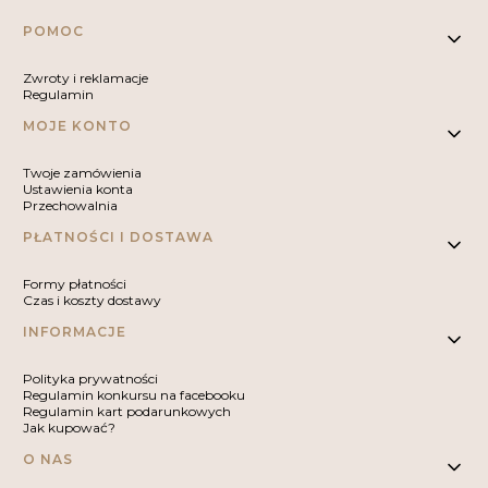
Linki w stopce
POMOC
Zwroty i reklamacje
Regulamin
MOJE KONTO
Twoje zamówienia
Ustawienia konta
Przechowalnia
PŁATNOŚCI I DOSTAWA
Formy płatności
Czas i koszty dostawy
INFORMACJE
Polityka prywatności
Regulamin konkursu na facebooku
Regulamin kart podarunkowych
Jak kupować?
O NAS