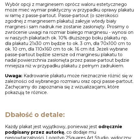
Wybór opcji z marginesem oprócz waloru estetycznego
może mieć wymiar praktyczny w przypadku oprawy plakatu
w ramę z passe-partout. Passe-partout (o szerokości
zgodnej z marginesem plakatu) zakryje wtedy biały
margines i sam nadruk nie zostanie zasłonięty. Prosimy o
zwrócenie uwagi na rozmiar białego marginesu - wynosi on
w naszych plakatach ok. 10% dłuższego boku plakatu np.
dla plakatu 21x30 cm będzie to ok. 3 cm, dla 70x100 cm to
ok. 10 cm, dla 110x160 cm to ok. 16 cm itd. Jeżeli wybrane
passe-partout będzie szersze od marginesu plakatu to
nadal powierzchnia zasłonięta przez passe-partout będzie
mniejsza niż w przypadku plakatu z pełnym zadrukiem.
Uwaga:
Kadrowanie plakatu może nieznacznie różnić się w
zależności od wybranego rozmiaru oraz opcji passe-partout.
Zachęcamy do zapoznania się z wizualizacjami, które
pokazują te różnice.
Dbałość o detale:
Każdy plakat jest wyjątkowy, ponieważ jest
odręcznie
podpisany przez autorkę
, co dodaje mu
niepowtarzalności. Logotyp 2Squares Art Studio, widoczny