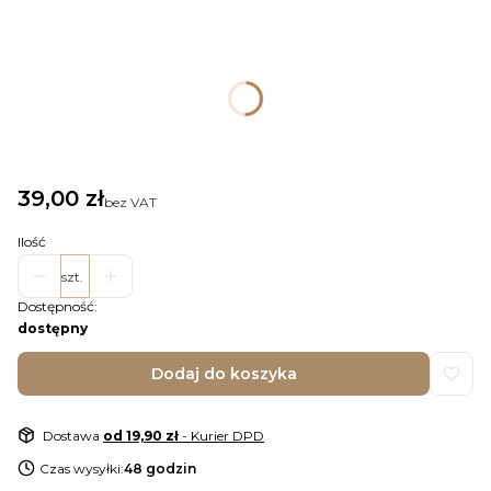
Wybierz rozmiar plakatu
Informacje
*
rozmiar i opcja zadruku
Wybierz
Cena
39,00 zł
bez VAT
Ilość
szt.
Dostępność:
dostępny
Dodaj do koszyka
Dostawa
od 19,90 zł
- Kurier DPD
Czas wysyłki:
48 godzin