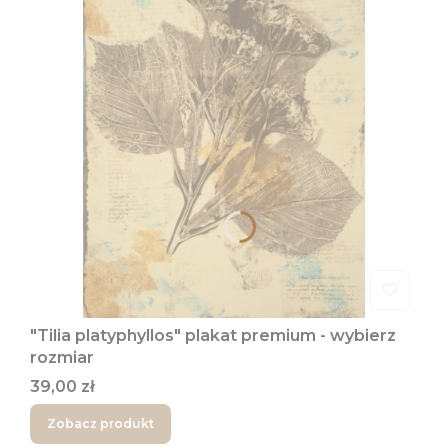
"Tilia platyphyllos" plakat premium - wybierz
rozmiar
Cena
39,00 zł
Zobacz produkt