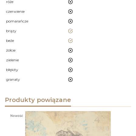
nie
róże
nie
czerwienie
nie
pomarańcze
tak
brązy
tak
beże
nie
żółcie
nie
zielenie
nie
błękity
nie
granaty
Produkty powiązane
Nowość