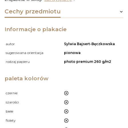
Cechy przedmiotu
Informacje o plakacie
autor
Sylwia Bajsert-Bęczkowska
sugerowana orientacja
pionowa
rodzaj papieru
photo premium 260 g/m2
paleta kolorów
nie
czernie
nie
szarości
nie
biele
nie
fiolety