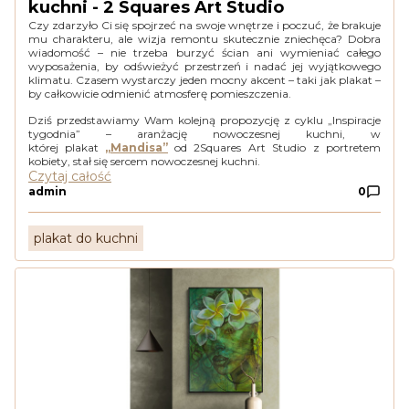
kuchni - 2 Squares Art Studio
Czy zdarzyło Ci się spojrzeć na swoje wnętrze i poczuć, że brakuje
mu charakteru, ale wizja remontu skutecznie zniechęca? Dobra
wiadomość – nie trzeba burzyć ścian ani wymieniać całego
wyposażenia, by odświeżyć przestrzeń i nadać jej wyjątkowego
klimatu. Czasem wystarczy jeden mocny akcent – taki jak plakat –
by całkowicie odmienić atmosferę pomieszczenia.
Dziś przedstawiamy Wam kolejną propozycję z cyklu „Inspiracje
tygodnia” – aranżację nowoczesnej kuchni, w
której plakat
„Mandisa”
od 2Squares Art Studio z portretem
kobiety, stał się sercem nowoczesnej kuchni.
Czytaj całość
admin
0
plakat do kuchni