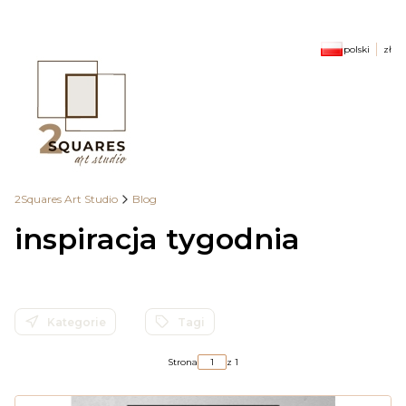
polski
zł
2Squares Art Studio
Blog
inspiracja tygodnia
Kategorie
Tagi
Strona
z 1