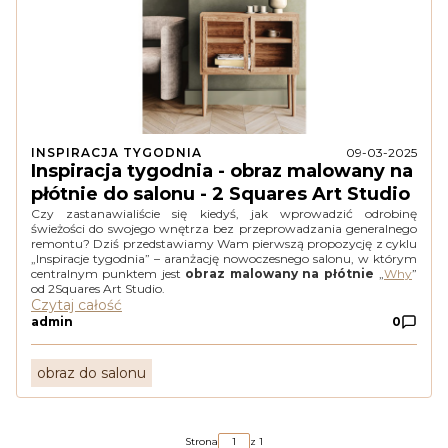
INSPIRACJA TYGODNIA
09-03-2025
Inspiracja tygodnia - obraz malowany na
płótnie do salonu - 2 Squares Art Studio
Czy zastanawialiście się kiedyś, jak wprowadzić odrobinę
świeżości do swojego wnętrza bez przeprowadzania generalnego
remontu? Dziś przedstawiamy Wam pierwszą propozycję z cyklu
„Inspiracje tygodnia” – aranżację nowoczesnego salonu, w którym
centralnym punktem jest
obraz malowany na płótnie
„
Why
”
od 2Squares Art Studio.
Czytaj całość
admin
0
obraz do salonu
Strona
z 1