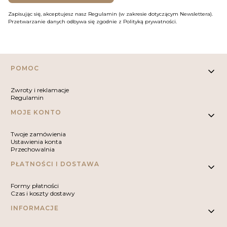
Zapisując się, akceptujesz nasz Regulamin (w zakresie dotyczącym Newslettera).
Przetwarzanie danych odbywa się zgodnie z Polityką prywatności.
Linki w stopce
POMOC
Zwroty i reklamacje
Regulamin
MOJE KONTO
Twoje zamówienia
Ustawienia konta
Przechowalnia
PŁATNOŚCI I DOSTAWA
Formy płatności
Czas i koszty dostawy
INFORMACJE