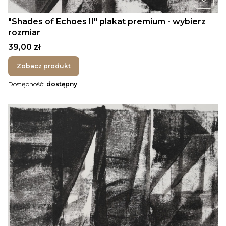
"Shades of Echoes II" plakat premium - wybierz
rozmiar
Cena
39,00 zł
Zobacz produkt
Dostępność:
dostępny