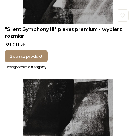
"Silent Symphony III" plakat premium - wybierz
rozmiar
Cena
39,00 zł
Zobacz produkt
Dostępność:
dostępny