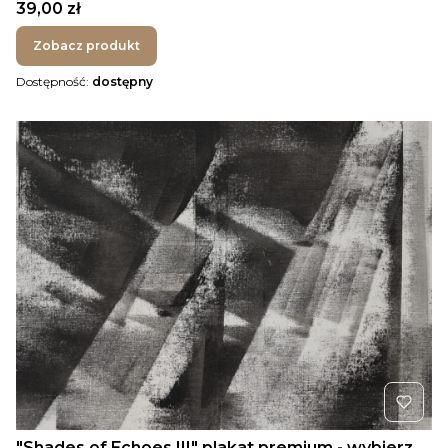
Cena
39,00 zł
Zobacz produkt
Dostępność:
dostępny
"Shades of Echoes III" plakat premium - wybierz