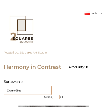
polski
zł
Przejdź do:
2Squares Art Studio
Harmony in Contrast
Produkty:
8
Lista produktów
Sortowanie:
Domyślne
Strona
z 1