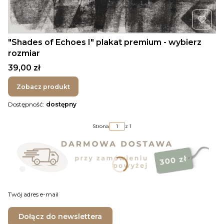
"Shades of Echoes I" plakat premium - wybierz
rozmiar
Cena
39,00 zł
Zobacz produkt
Dostępność:
dostępny
Strona
z 1
Twój adres e-mail
Dołącz do newslettera