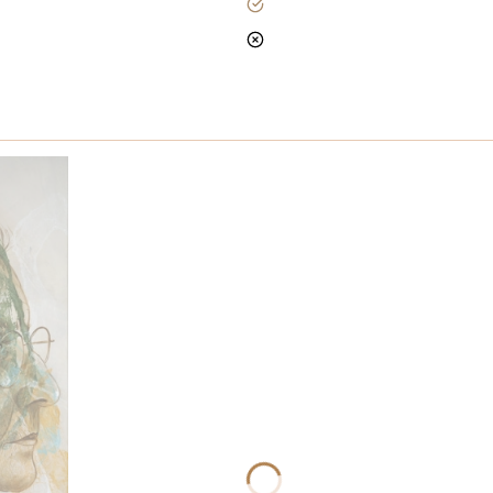
tak
nie