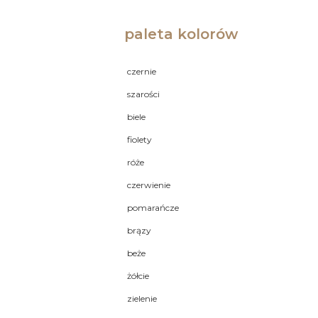
paleta kolorów
czernie
szarości
biele
fiolety
róże
czerwienie
pomarańcze
brązy
beże
żółcie
zielenie