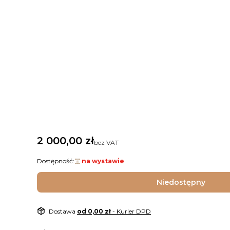
Cena
2 000,00 zł
bez VAT
Dostępność:
na wystawie
Niedostępny
Dostawa
od 0,00 zł
- Kurier DPD