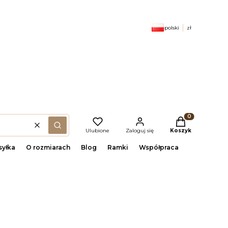
polski
zł
Produkty w kosz
Wyczyść
(szukaj)
Ulubione
Zaloguj się
Koszyk
yłka
O rozmiarach
Blog
Ramki
Współpraca