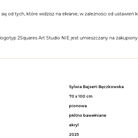
ię od tych, które widzisz na ekranie, w zależności od ustawień k
 logotyp 2Squares Art Studio NIE jest umieszczany na zakupionyc
Sylwia Bajsert-Bęczkowska
70 x 100 cm
pionowa
płótno bawełniane
akryl
2025