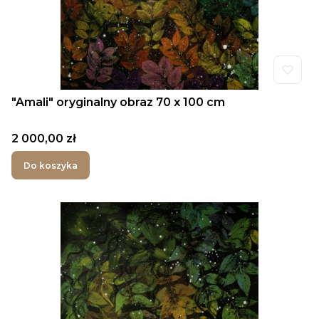
"Amali" oryginalny obraz 70 x 100 cm
Cena
2 000,00 zł
Do koszyka