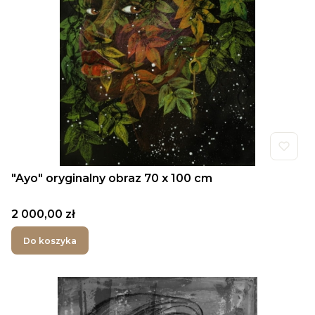
"Ayo" oryginalny obraz 70 x 100 cm
Cena
2 000,00 zł
Do koszyka