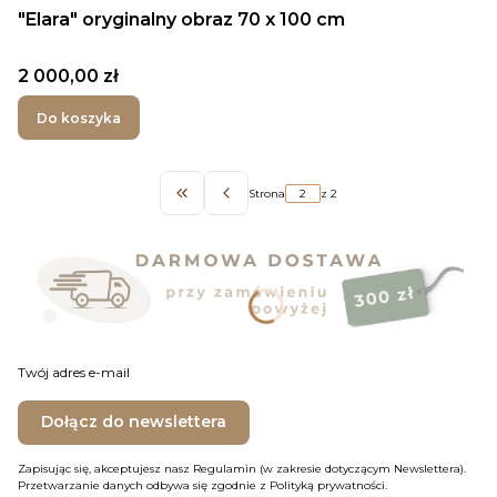
"Elara" oryginalny obraz 70 x 100 cm
Cena
2 000,00 zł
Do koszyka
Strona
z 2
Wróć do pierwszej strony z produktami
Twój adres e-mail
Dołącz do newslettera
Zapisując się, akceptujesz nasz Regulamin (w zakresie dotyczącym Newslettera).
Przetwarzanie danych odbywa się zgodnie z Polityką prywatności.