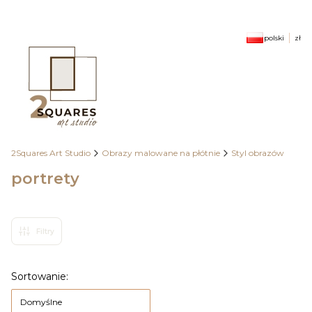
polski
zł
2Squares Art Studio
Obrazy malowane na płótnie
Styl obrazów
portrety
Filtry
Lista produktów
Sortowanie:
Domyślne