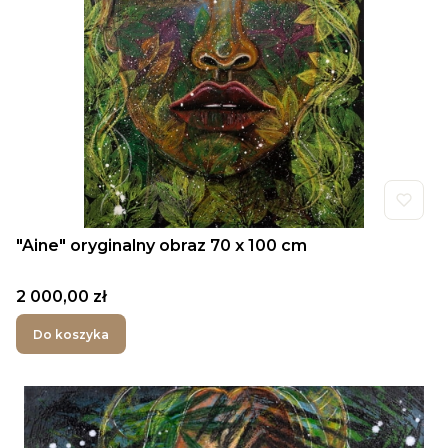
"Aine" oryginalny obraz 70 x 100 cm
Cena
2 000,00 zł
Do koszyka