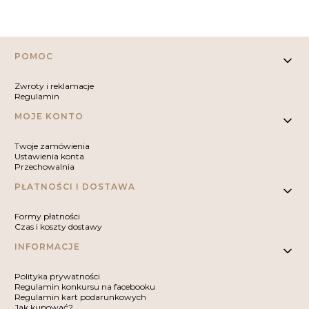
Linki w stopce
POMOC
Zwroty i reklamacje
Regulamin
MOJE KONTO
Twoje zamówienia
Ustawienia konta
Przechowalnia
PŁATNOŚCI I DOSTAWA
Formy płatności
Czas i koszty dostawy
INFORMACJE
Polityka prywatności
Regulamin konkursu na facebooku
Regulamin kart podarunkowych
Jak kupować?